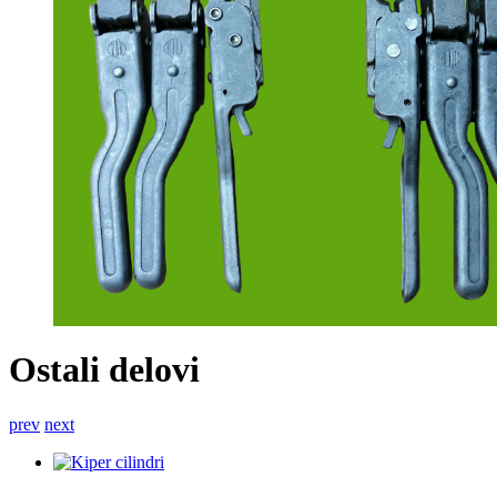
Ostali delovi
prev
next